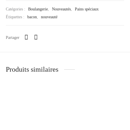
Catégories :
Boulangerie
,
Nouveautés
,
Pains spéciaux
Étiquettes :
bacon
,
nouveauté
Partager
Produits similaires
Miche intégrale
Ficelle
5.50
$
2.95
$