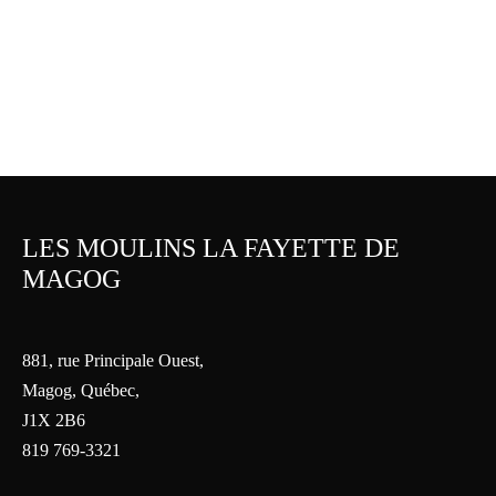
Carré 6 grains
Petit pain de campagne
5.50
$
5.35
$
LES MOULINS LA FAYETTE DE
MAGOG
881, rue Principale Ouest,
Magog, Québec,
J1X 2B6
819 769-3321