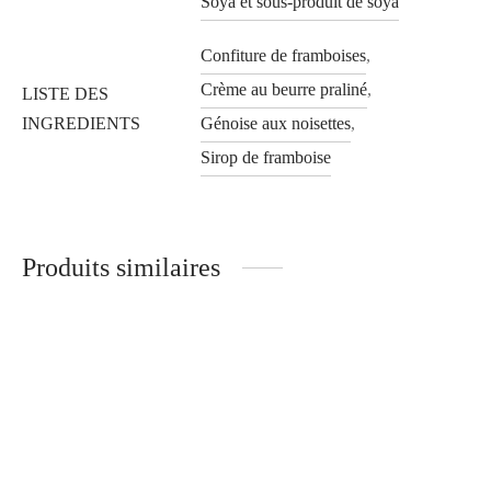
Soya et sous-produit de soya
Confiture de framboises
,
Crème au beurre praliné
,
LISTE DES
INGREDIENTS
Génoise aux noisettes
,
Sirop de framboise
Produits similaires
Palais royal 6 personnes
Mille-feuilles
37.95
$
7.25
$