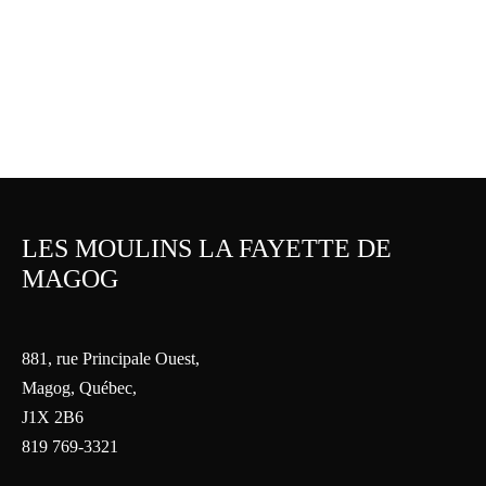
Gâteau Paris-Brest – 8 pers.
Tropézienne
39.95
$
32.95
$
LES MOULINS LA FAYETTE DE
MAGOG
881, rue Principale Ouest,
Magog, Québec,
J1X 2B6
819 769-3321