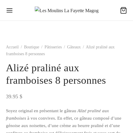
Accueil
/
Boutique
/
Pâtisseries
/
Gâteaux
/
Alizé praliné aux
framboises 8 personnes
Alizé praliné aux
framboises 8 personnes
39.95
$
Soyez original en présentant le gâteau
Alizé praliné aux
framboises
à vos convives. En effet, ce gâteau composé d’une
génoise aux noisettes, d’une crème au beurre praliné et d’une
confiture au framboise est délicieusement frais et vous sort du