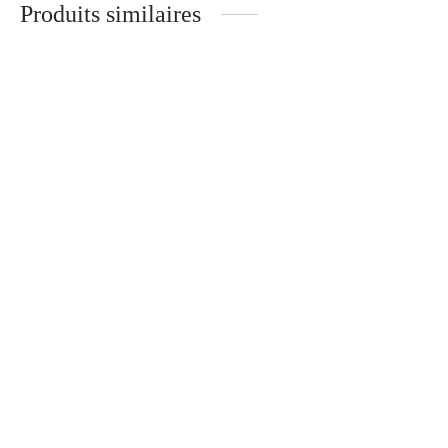
Produits similaires
ESPRESSO RISTRETTO 1
ESPRESSO INTENSO 1 X
X 10 Capsules
10 Capsules
7.25
$
7.25
$
INTENSO 250 g – Moulu
ESPRESSO FORTISSIMO 6
8.95
$
X 10 Capsules
7.25
$