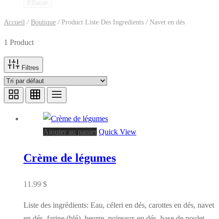
Effacer
Accueil
/
Boutique
/
Product Liste Des Ingredients
/
Navet en dés
1 Product
Filtres
Ajouter au panier
Quick View
Crème de légumes
11.99
$
Liste des ingrédients: Eau, céleri en dés, carottes en dés, navet
en dés, farine (blé), beurre, poireaux en dés, base de poulet