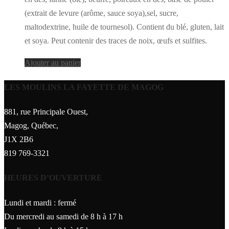
(extrait de levure (arôme, sauce soya),sel, sucre,
maltodextrine, huile de tournesol). Contient du blé, gluten, lait
et soya. Peut contenir des traces de noix, œufs et sulfites.
Ajouter au panier
LES MOULINS LA FAYETTE DE MAGOG
881, rue Principale Ouest,
Magog, Québec,
J1X 2B6
819 769-3321
HEURES D’OUVERTURE
Lundi et mardi : fermé
Du mercredi au samedi de 8 h à 17 h