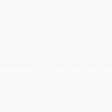
iteur
Café
Commandez en ligne
Carte cadeau
Entreprises
Mousse de chocolat au lai