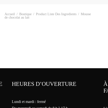
Accueil
/
Boutique
/
Product Liste Des Ingredients
/
Mousse
de chocolat au lait
Palais royal 6 personnes
Palais royal 8 personnes
37.95
$
47.95
$
E
HEURES D’OUVERTURE
À
F
Lundi et mardi : fermé