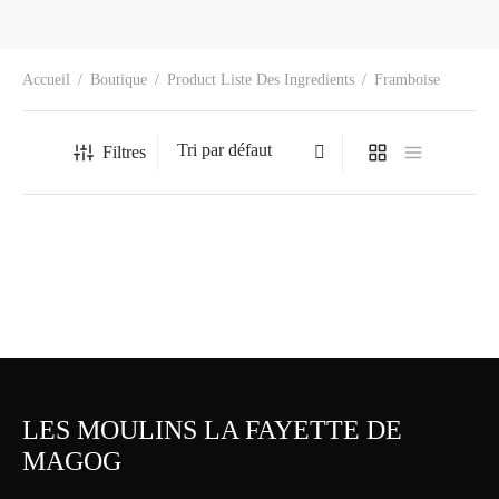
Accueil
/
Boutique
/
Product Liste Des Ingredients
/
Framboise
Filtres
Muffin framboise banane
3.50
$
LES MOULINS LA FAYETTE DE
MAGOG