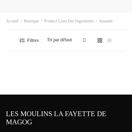
Accueil
/
Boutique
/
Product Liste Des Ingredients
/
Amande
Filtres
Le Palais Royal
7.50
$
LES MOULINS LA FAYETTE DE
MAGOG