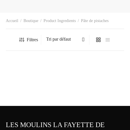
Accueil
/
Boutique
/
Product Ingredients
/
Pâte de pistaches
Filtres
Macaron en boîte – Saveur
Macaron en boîte – Saveur
pistache et caramel – 12 unités
pistache et érable – 12 unités
29.95
$
29.95
$
LES MOULINS LA FAYETTE DE