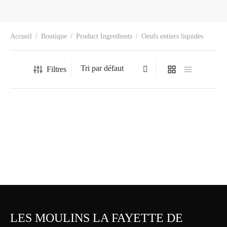
Accueil
/
Boutique
/
Product Ingredients
/
Oeufs entiers liquides
Filtres
Les chouquettes – commande
sur appel
0.50
$
LES MOULINS LA FAYETTE DE