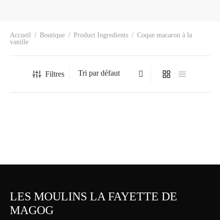
Accueil
/
Boutique
/
Product Ingredients
/
Coque macaron à la
vanille
Filtres
Macaron framboise ind.
7.50
$
LES MOULINS LA FAYETTE DE
MAGOG